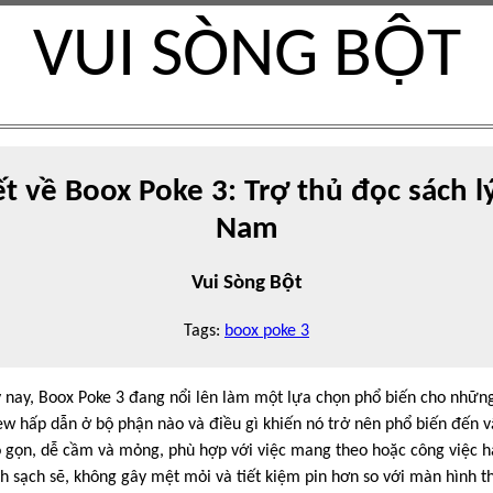
VUI SÒNG BỘT
ết về Boox Poke 3: Trợ thủ đọc sách l
Nam
Vui Sòng Bột
Tags:
boox poke 3
y nay, Boox Poke 3 đang nổi lên làm một lựa chọn phổ biến cho những
ew hấp dẫn ở bộ phận nào và điều gì khiến nó trở nên phổ biến đến vậ
ỏ gọn, dễ cầm và mỏng, phù hợp với việc mang theo hoặc công việc hà
h sạch sẽ, không gây mệt mỏi và tiết kiệm pin hơn so với màn hình 