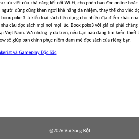
ự ưu việt của khả năng kết nối Wi-Fi, cho phép bạn đọc online hoặc
 người dùng cũng khen ngợi khả năng đa nhiệm, thay thế cho việc đọ
 boox poke 3 là kiểu loại sách tiện dụng cho nhiều địa điểm khác nha
nhu cầu đọc sách mọi nơi mọi lúc. Boox poke3 với giá cả phải chăng 
tại Việt Nam. Với những lý do trên, nếu bạn nào đang tìm kiếm thiết b
iew sẽ giúp bạn chinh phục niềm đam mê đọc sách của riêng bạn.
kerist và Gameplay Đặc Sắc
@2026 Vui Sòng Bột