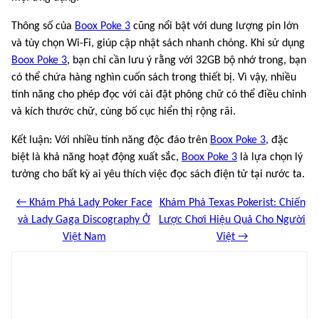
Thông số của
Boox Poke 3
cũng nổi bật với dung lượng pin lớn
và tùy chọn Wi-Fi, giúp cập nhật sách nhanh chóng. Khi sử dụng
Boox Poke 3
, bạn chỉ cần lưu ý rằng với 32GB bộ nhớ trong, bạn
có thể chứa hàng nghìn cuốn sách trong thiết bị. Vì vậy, nhiều
tính năng cho phép đọc với cài đặt phông chữ có thể điều chỉnh
và kích thước chữ, cùng bố cục hiển thị rộng rãi.
Kết luận: Với nhiều tính năng độc đáo trên
Boox Poke 3
, đặc
biệt là khả năng hoạt động xuất sắc,
Boox Poke 3
là lựa chọn lý
tưởng cho bất kỳ ai yêu thích việc đọc sách điện tử tại nước ta.
← Khám Phá Lady Poker Face
Khám Phá Texas Pokerist: Chiến
và Lady Gaga Discography Ở
Lược Chơi Hiệu Quả Cho Người
Việt Nam
Việt →