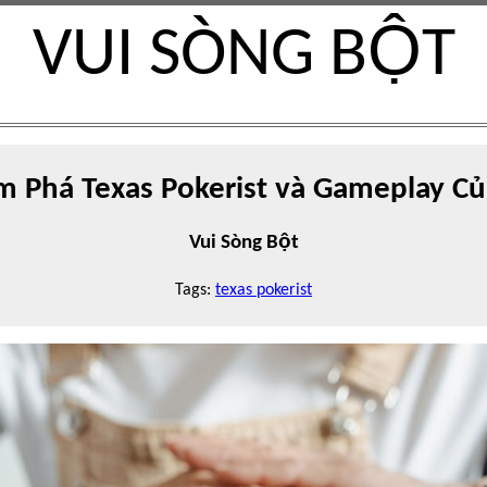
VUI SÒNG BỘT
 Phá Texas Pokerist và Gameplay C
Vui Sòng Bột
Tags:
texas pokerist