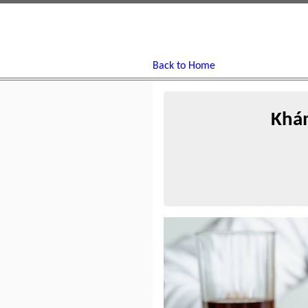
Back to Home
Khám