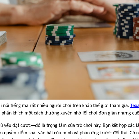
ài nổi tiếng mà rất nhiều người chơi trên khắp thế giới tham gia.
Texa
y phấn khích một cách thường xuyên nhờ lối chơi đơn giản nhưng cuố
ủ yếu đặt cược—đó là trọng tâm của trò chơi này. Bạn kết hợp các l
ắm quyền kiểm soát ván bài của mình và phản ứng trước đối thủ. Có 