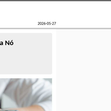
2026-05-27
ủa Nó