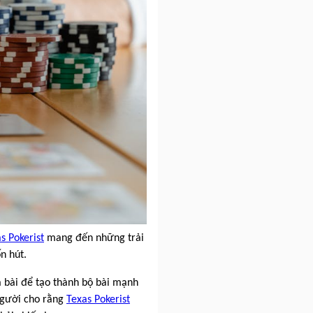
s Pokerist
mang đến những trải
n hút.
á bài để tạo thành bộ bài mạnh
người cho rằng
Texas Pokerist