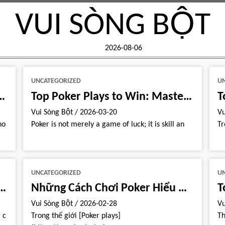
VUI SÒNG BỘT
2026-08-06
UNCATEGORIZED
U
tering Strategies for Success in Vietnam
Top Poker Plays to Win: Mastering Your Game in Vietnam
Vui Sòng Bột
/
2026-03-20
Vu
ho
Poker is not merely a game of luck; it is skill an
Tr
UNCATEGORIZED
U
t Nhất của Poker Plays và Những Bàn Tay Chọn Lọc Nhất
Những Cách Chơi Poker Hiểu Quả Nhất Dành Cho Người Yêu Thích Poker Plays tại Việt Nam
Vui Sòng Bột
/
2026-02-28
Vu
 c
Trong thế giới [Poker plays]
Th