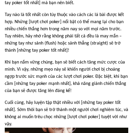
tay poker tốt nhất] mà bạn nên biết.
Tay nào là tốt nhất còn tùy thuộc vào cách các lá bài được kết
hợp. Những [lượt chơi poker] nổi bật có thể mang lại cho bạn
nhiều chiến thắng hơn trong năm nay so với mọi năm trước.
Tuy nhiên, hãy nhớ rằng không phải tất cả đều là may mắn –
những tay như sảnh (flush) hoặc sảnh thẳng (straight) sẽ trở
thành [những tay poker tốt nhất]!
Khi bạn nắm vững chúng, bạn sẽ biết cách tăng mức cược của
mình. Vì vậy, những mẹo này sẽ khiến người chơi bị choáng
ngợp trước sức mạnh của các lượt chơi poker. Đặc biệt, khi bạn
cầm [những tay poker mạnh nhất], khả năng giành chiến thắng
của bạn sẽ được tăng lên đáng kể!
Cuối cùng, hãy luyện tập thật nhiều với [những tay poker tốt
nhất]. Sớm thôi bạn sẽ trở thành một người chơi nghiêm túc, và
không ai muốn trêu chọc những [lượt chơi poker] tuyệt vời như
vậy.