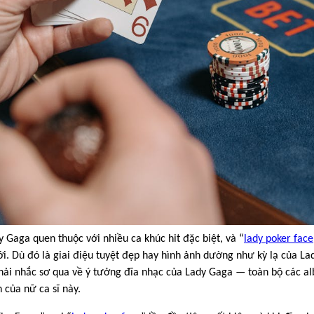
y Gaga quen thuộc với nhiều ca khúc hit đặc biệt, và “
lady poker face
i. Dù đó là giai điệu tuyệt đẹp hay hình ảnh dường như kỳ lạ của La
hải nhắc sơ qua về ý tưởng đĩa nhạc của Lady Gaga — toàn bộ các a
 của nữ ca sĩ này.