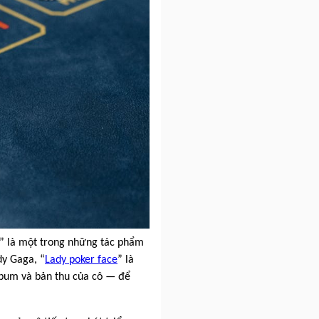
” là một trong những tác phẩm
dy Gaga, “
Lady poker face
” là
lbum và bản thu của cô — để