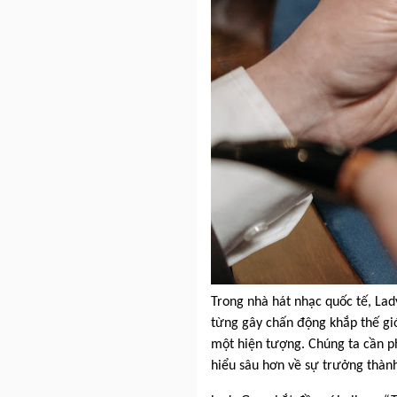
Trong nhà hát nhạc quốc tế, Lad
từng gây chấn động khắp thế giớ
một hiện tượng. Chúng ta cần p
hiểu sâu hơn về sự trưởng thành