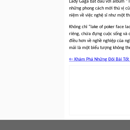
Lady Gaga bắt đầu với album “T
những phong cách mới thú vị cũ
niệm về việc nghệ sĩ như một th
Không chỉ “lake of poker face 
riêng, chứa đựng cuộc sống và 
điều hơn về nghề nghiệp của ngh
mãi là một biểu tượng không thể
← Khám Phá Những Đôi Bài Tốt 